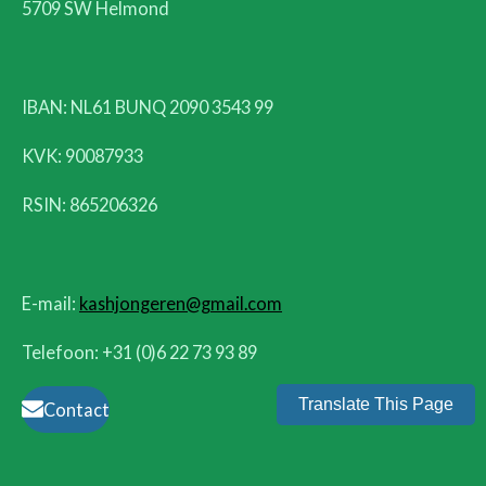
5709 SW Helmond
IBAN: NL61 BUNQ 2090 3543 99
KVK:
90087933
RSIN: 865206326
E-mail:
kashjongeren@gmail.com
Telefoon: +31 (0)6 22 73 93 89
Translate This Page
Contact