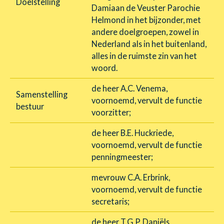
Doelstelling
Damiaan de Veuster Parochie
Helmond in het bijzonder, met
andere doelgroepen, zowel in
Nederland als in het buitenland,
alles in de ruimste zin van het
woord.
de heer A.C. Venema,
Samenstelling
voornoemd, vervult de functie
bestuur
voorzitter;
de heer B.E. Huckriede,
voornoemd, vervult de functie
penningmeester;
mevrouw C.A. Erbrink,
voornoemd, vervult de functie
secretaris;
de heer T.G.P. Daniëls,