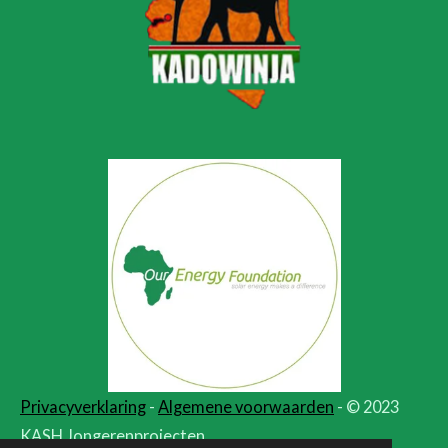
Privacyverklaring
-
Algemene voorwaarden
- © 2023
KASH Jongerenprojecten