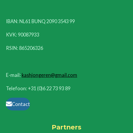
IBAN: NL61 BUNQ 2090 3543 99
KVK:
90087933
RSIN: 865206326
E-mail:
kashjongeren@gmail.com
Telefoon: +31 (0)6 22 73 93 89
Contact
Partners