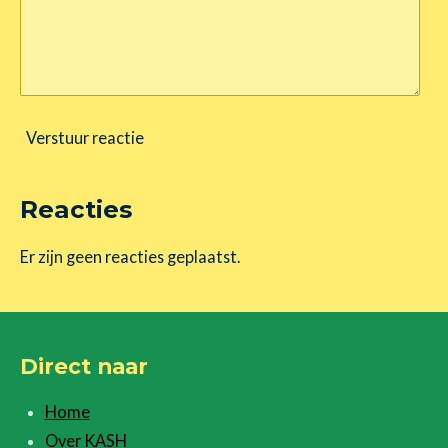
Verstuur reactie
Reacties
Er zijn geen reacties geplaatst.
Direct naar
Home
Over KASH