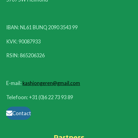
IBAN: NL61 BUNQ 2090 3543 99
KVK:
90087933
RSIN: 865206326
E-mail:
kashjongeren@gmail.com
Telefoon: +31 (0)6 22 73 93 89
Contact
Partners