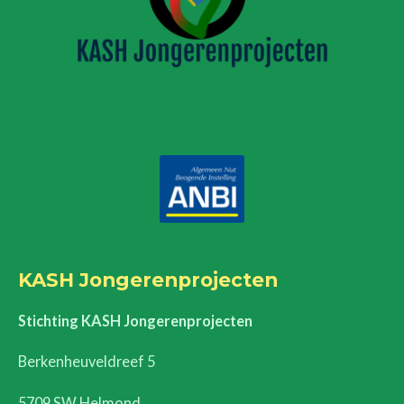
m
KASH Jongerenprojecten
Stichting KASH Jongerenprojecten
Berkenheuveldreef 5
5709 SW Helmond