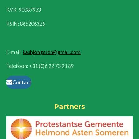
KVK:
90087933
RSIN: 865206326
E-mail:
kashjongeren@gmail.com
Telefoon: +31 (0)6 22 73 93 89
Contact
Partners