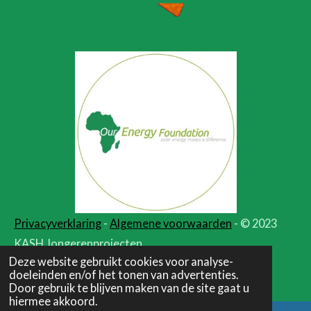
Privacyverklaring
-
Algemene voorwaarden
- © 2023
KASH Jongerenprojecten
Deze website gebruikt cookies voor analyse-
Powered by
JouwWeb
doeleinden en/of het tonen van advertenties.
Door gebruik te blijven maken van de site gaat u
hiermee akkoord.