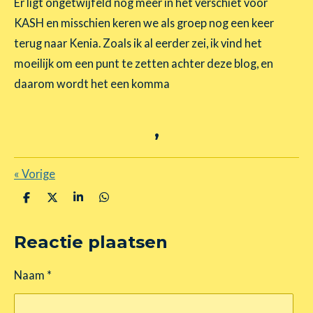
Er ligt ongetwijfeld nog meer in het verschiet voor
KASH en misschien keren we als groep nog een keer
terug naar Kenia. Zoals ik al eerder zei, ik vind het
moeilijk om een punt te zetten achter deze blog, en
daarom wordt het een komma
,
«
Vorige
D
D
S
D
e
e
h
e
l
e
a
l
Reactie plaatsen
e
l
r
e
n
e
n
Naam *