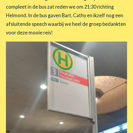
compleet in de bus zat reden we om 21:30 richting
Helmond. In de bus gaven Bart, Cathy en ikzelf nog een
afsluitende speech waarbij we heel de groep bedankten
voor deze mooie reis!