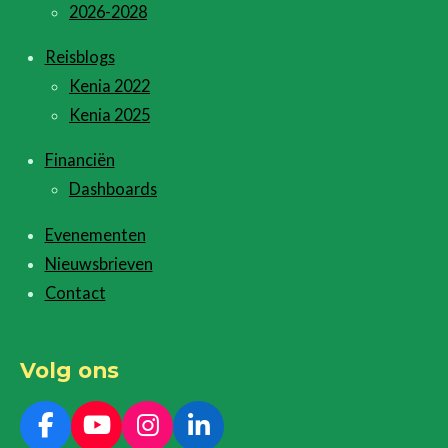
2026-2028
Reisblogs
Kenia 2022
Kenia 2025
Financiën
Dashboards
Evenementen
Nieuwsbrieven
Contact
Volg ons
F
Y
I
L