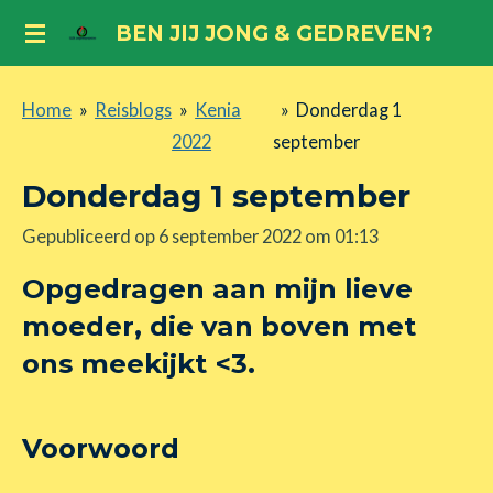
Ga
BEN JIJ JONG & GEDREVEN?
direct
naar
Home
»
Reisblogs
»
Kenia
»
Donderdag 1
de
2022
september
hoofdinhoud
Donderdag 1 september
Gepubliceerd op 6 september 2022 om 01:13
Opgedragen aan mijn lieve
moeder, die van boven met
ons meekijkt <3.
Voorwoord